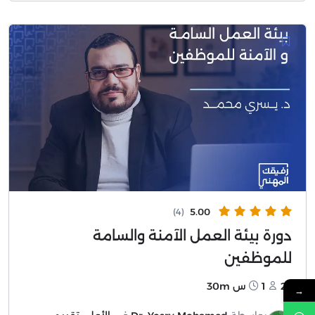
(4)
5.00
دورة بيئة العمل الآمنة والسامة
للموظفين
27
1س 30m
→