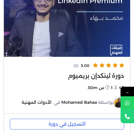
(2)
5.00
دورة لينكدإن بريميوم
45
1س 30m
→
بواسطة
Mohamed Bahaa
في
الأدوات المهنية
التسجيل في دورة