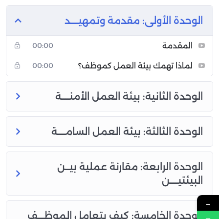
الوحدة الأولى: مقدمة وتمهيــــد
المقدمة
00:00
ﻟﻤﺎذا ﺗﻬﻤﻚ ﺑﻴﺌﺔ اﻟﻌﻤﻞ ﻛﻤﻮﻇﻒ؟
00:00
الوحدة الثانية: بيئة العمل الأمنــــة
الوحدة الثالثة: بيئة العمل السامــــة
الوحدة الرابعة: مقارنة عملية بيــن
البيئتيــــن
→
الوحدة الخامسة: كيف يتعامل الموظـــف