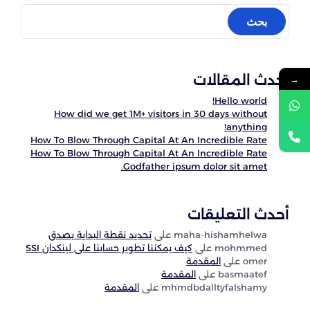
أحدث المقالات
→
Hello world!
How did we get 1M+ visitors in 30 days without
anything!
How To Blow Through Capital At An Incredible Rate
How To Blow Through Capital At An Incredible Rate
Godfather ipsum dolor sit amet.
أحدث التعليقات
maha-hishamhelwa
على
تحديد نقطة البداية بصدق
mohmmed
على
كيف يمكننا تطوير حسابنا على لينكدان SSI
omer
على
المقدمة
basmaatef
على
المقدمة
mhmdbdalltyfalshamy
على
المقدمة