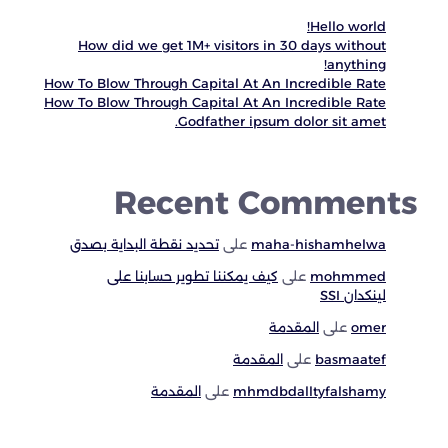
Hello world!
How did we get 1M+ visitors in 30 days without
anything!
How To Blow Through Capital At An Incredible Rate
How To Blow Through Capital At An Incredible Rate
Godfather ipsum dolor sit amet.
Recent Comments
maha-hishamhelwa
على
تحديد نقطة البداية بصدق
mohmmed
على
كيف يمكننا تطوير حسابنا على
لينكدان SSI
omer
على
المقدمة
basmaatef
على
المقدمة
mhmdbdalltyfalshamy
على
المقدمة