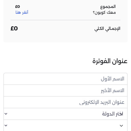
المجموع
£0
معك كوبون؟
أنقر هنا
£0
الإجمـالي الكـلي
عنوان الفوترة