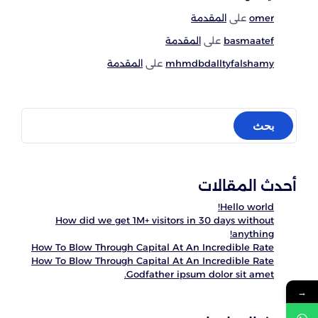
omer
على
المقدمة
basmaatef
على
المقدمة
mhmdbdalltyfalshamy
على
المقدمة
أحدث المقالات
Hello world!
How did we get 1M+ visitors in 30 days without
anything!
How To Blow Through Capital At An Incredible Rate
How To Blow Through Capital At An Incredible Rate
Godfather ipsum dolor sit amet.
→