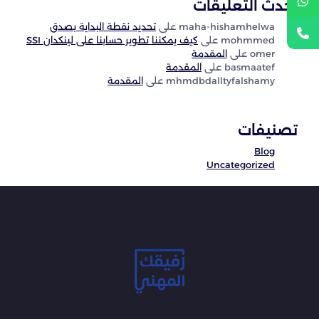
أحدث التعليقات
maha-hishamhelwa
على
تحديد نقطة البداية بصدق
mohmmed
على
كيف يمكننا تطوير حسابنا على لينكدان SSI
omer
على
المقدمة
basmaatef
على
المقدمة
mhmdbdalltyfalshamy
على
المقدمة
تصنيفات
Blog
Uncategorized