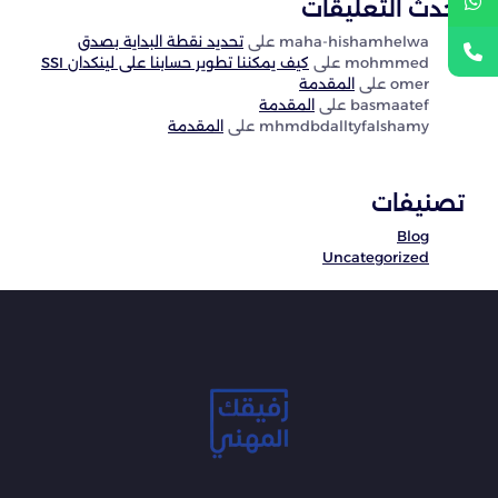
أحدث التعليقات
maha-hishamhelwa
على
تحديد نقطة البداية بصدق
mohmmed
على
كيف يمكننا تطوير حسابنا على لينكدان SSI
omer
على
المقدمة
basmaatef
على
المقدمة
mhmdbdalltyfalshamy
على
المقدمة
تصنيفات
Blog
Uncategorized