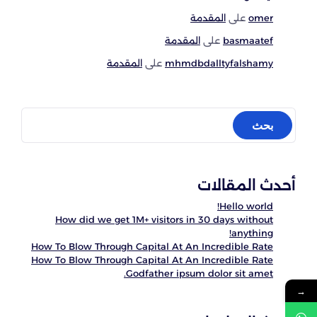
omer
على
المقدمة
basmaatef
على
المقدمة
mhmdbdalltyfalshamy
على
المقدمة
أحدث المقالات
Hello world!
How did we get 1M+ visitors in 30 days without
anything!
How To Blow Through Capital At An Incredible Rate
How To Blow Through Capital At An Incredible Rate
Godfather ipsum dolor sit amet.
→